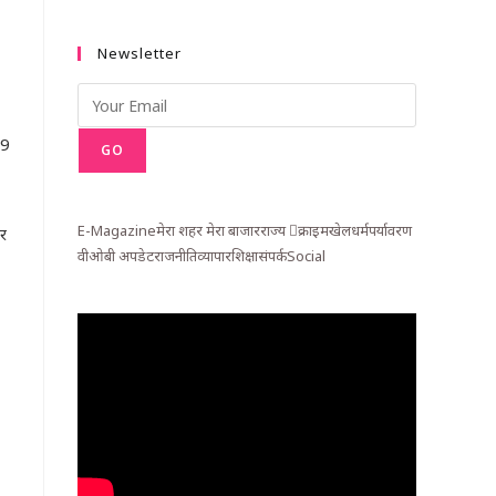
Newsletter
49
GO
E-Magazine
मेरा शहर मेरा बाजार
राज्य
क्राइम
खेल
धर्म
पर्यावरण
र
वीओबी अपडेट
राजनीति
व्यापार
शिक्षा
संपर्क
Social