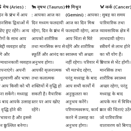
 मेष (Aries) :
🐂 वृषभ (Taurus)
👭 मिथुन
🦀 कर्क (Cancer
िन के प्रारंभ में आप
:
आपका आज का
(Gemini) :
आपका
:
सुबह का समय
ानसिक द्विधाओं में
दिन मध्यम फलदायी
आज का दिन मिश्र
पारिवारिक तथा
ोए हुए रहेंगे। अन्य
रहेगा, दिन के प्रारंभ में
फलदायी रहेगा, आज
व्यावसायिक क्षेत्र में
ोगों के साथ आप
आपको शारीरिक
आप चिंता से घिरे
लाभदायी रहेगा।
िद्दी व्यवहार छोड़
तथा मानसिक रूप से
रहेंगे और शारीरिक
स्त्रीवर्ग से लाभ होने
ेंगे और
स्फूर्ति और आनंद का
स्वास्थ्य भी अच्छा
का भी योग हैं।
माधानकारी व्यवहार
अनुभव होगा।
नहीं रहेगा। परिवार में
प्रियपात्र से भेंट होगी।
पनाएंगे। अपनी
आपकी सृजनात्मक
भी मतभेद रहेगा,
मानसिक तथा
धुरवाणी और भाषा
तथा कलात्मक
परंतु मध्याह्न के बाद
शारीरिक स्वास्थ्य
े आप किसी को भी
शक्तियों में वृद्धि हो
आप सभी कार्यों में
अच्छा रहेगा, परंतु
ना सकेंगे। मध्याह्न
सकती है। वैचारिक
अनुकूलता का
मध्याह्न के बाद
े बाद आपके उत्साह
स्तर पर आप खोए
अनुभव करेंगे।
आपके मन में विवि
ें वृद्धि होने की
रहेंगे।
परिणामस्वरूप, कार्य
प्रकार की चिंताएं उठें
ंभावना है और इससे
करने में उत्साह का
जो पारिवारिक
न प्रफुल्लित बनेगा।
अनुभव होगा।
वातावरण को बिगाड