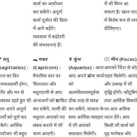
कार्य का आयोजन
में भी विघ्न आ
कर सकेंगे। अपूर्ण
सकता है। खान-पा
कार्य पूर्णता की दिशा
में विशेष रूप से ध्य
में आगे बढ़ेंगे।
दीजिएगा।
व्यवसाय में बढो़तरी
की संभावनाएं हैं।
 धनु
🐊 मकर
⚱ कुंभ
🧜‍♀ मीन (Pisces)
Sagittarius) :
(Capricorn) :
(Aquarius) :
आज
आपको चिंता से थोड
ज का दिन
वैचारिक स्तर पर
आप अपने प्रत्येक कार्य
राहत मिलेगी। आनं
ुभफलदायी होगा,
विशालता और
को
और उत्साह में भी
रीर और मन से
मधुरवाणी से आप
आत्मविश्वासपूर्वक
वृद्धि होगी। कौटुंब
स्वस्थ रहते हुए भी
अन्यजनों को प्रभावित
ठीक तरह से संपन्न
तथा आर्थिक विषयों
प अपने अपूर्ण
कर सकेंगे, वाणी की
कर सकेंगे, सरकार के
पर आप अधिक
ार्यों को पूर्ण कर
मधुरता आपको नए
साथ आर्थिक व्यवहार
ध्यान देंगे। आप
केंगे। आर्थिक
संबंध बनाने में भी
में भी आपको
किसी भी कार्य को
योजन भी बहुत
काम आएगी।
सफलता मिलेगी।
दृढ़ मनोबल और