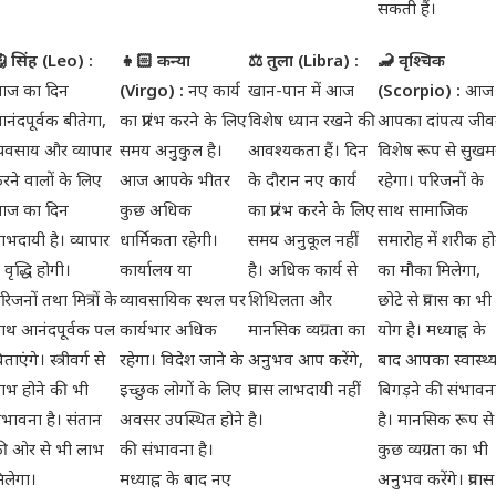
सकती हैं।
 सिंह (Leo) :
👧🏻 कन्या
⚖ तुला (Libra) :
🦂 वृश्चिक
ज का दिन
(Virgo) :
नए कार्य
खान-पान में आज
(Scorpio) :
आज
नंदपूर्वक बीतेगा,
का प्रारंभ करने के लिए
विशेष ध्यान रखने की
आपका दांपत्य जी
्यवसाय और व्यापार
समय अनुकुल है।
आवश्यकता हैं। दिन
विशेष रूप से सुख
रने वालों के लिए
आज आपके भीतर
के दौरान नए कार्य
रहेगा। परिजनों के
ज का दिन
कुछ अधिक
का प्रारंभ करने के लिए
साथ सामाजिक
ाभदायी है। व्यापार
धार्मिकता रहेगी।
समय अनुकूल नहीं
समारोह में शरीक हो
ें वृद्धि होगी।
कार्यालय या
है। अधिक कार्य से
का मौका मिलेगा,
रिजनों तथा मित्रों के
व्यावसायिक स्थल पर
शिथिलता और
छोटे से प्रवास का भी
ाथ आनंदपूर्वक पल
कार्यभार अधिक
मानसिक व्यग्रता का
योग है। मध्याह्न के
िताएंगे। स्त्रीवर्ग से
रहेगा। विदेश जाने के
अनुभव आप करेंगे,
बाद आपका स्वास्थ्
ाभ होने की भी
इच्छुक लोगों के लिए
प्रवास लाभदायी नहीं
बिगड़ने की संभावन
ंभावना है। संतान
अवसर उपस्थित होने
है।
है। मानसिक रूप से
ी ओर से भी लाभ
की संभावना है।
कुछ व्यग्रता का भी
िलेगा।
मध्याह्न के बाद नए
अनुभव करेंगे। प्रवास