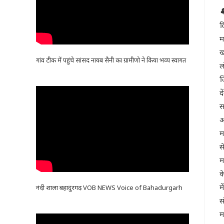

द
म
ख
गांव टीक में पहुंचे सांसद नायब सैनी का ग्रामीणो ने किया भव्य स्वागत
ल
ज
द
स
अ
म
स
म
क
म
नंदी शाला बहादुरगढ़ VOB NEWS Voice of Bahadurgarh
स
म