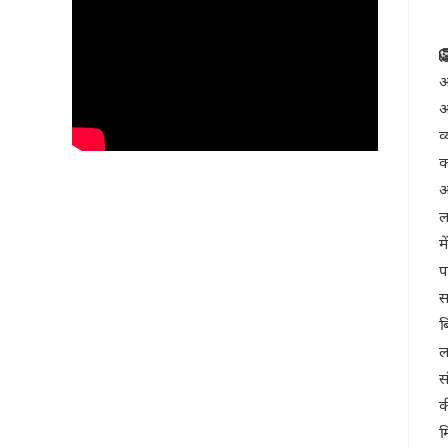

आ
आ
व
क
आ
ल
म
प
स
ब
ल
स
क
म