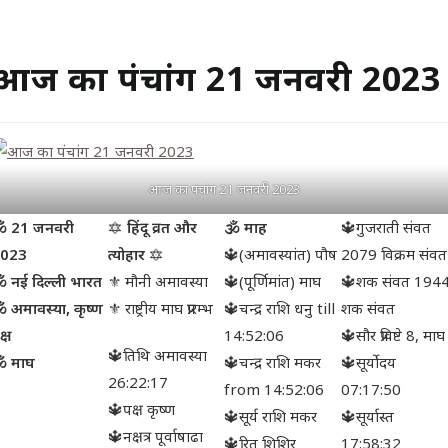
आज का पंचांग 21 जनवरी 2023
आज का पंचांग 21 जनवरी 2023
 21 जनवरी
🔯
हिंदू व्रत और
🕉 माह
🔱गुजराती संवत
023
त्योहार
🔯
🔱(अमावस्यांत) पौष
2079 विक्रम संवत
 नई दिल्ली भारत
⚜ मौनी अमावस्या
🔱(पूर्णिमांत) माघ
🔱शक संवत 194
 अमावस्या, कृष्ण
⚜ राष्ट्रीय माघ प्रारम्भ
🔱चन्द्र राशि धनु till
शक संवत
क्ष
14:52:06
🔱सौर प्रविष्टे 8, माघ
🔱तिथि अमावस्या
 माघ
🔱चन्द्र राशि मकर
🔱सूर्योदय
26:22:17
from 14:52:06
07:17:50
🔱पक्ष कृष्ण
🔱सूर्य राशि मकर
🔱सूर्यास्त
🔱नक्षत्र पूर्वाषाढा
🔱रितु शिशिर
17:58:32