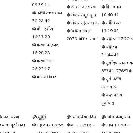
09:39:14
🔱आयन उत्तरायण
🔱दिन काल
🔱नक्षत्र उत्तराषाढा
🔱संवत्सर शुभकृत
10:40:41
30:28:42
🔱संवत्सर (उत्तर) नल
🔱रात्री काल
🔱योग हर्शण
🔱विक्रम संवत
13:19:03
14:33:20
2079 विक्रम संवत
🔱चंद्रास्त 17:22:
🔱करण चतुष्पद
🔱चंद्रोदय
16:20:28
31:44:41
🔱करण नाग
🔱सूर्योदय लग्न मक
26:22:17
6°34′ , 276°34′
🔱वार शनिवार
🔱सूर्य नक्षत्र
उत्तराषाढा
🔱चन्द्र नक्षत्र
पूर्वाषाढा
 पद, चरण
🕉 मुहूर्त
🕉 चोघडिया, दिन
🕉 चोघडिया, रात
4 ढा पूर्वाषाढा
🔱राहू काल 09:58
🔱काल 07:18 –
🔱लाभ 17:59 –
9:39:14
– 11:18 अशुभ
08:38 अशुभ
19:38 शुभ