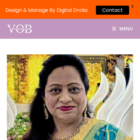
X
Contact
Design & Manage By Digital Drolia
MENU