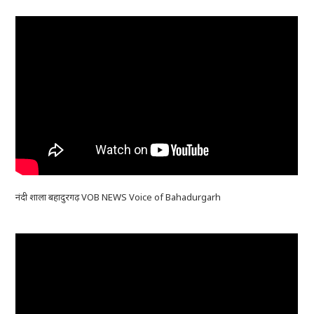
नंदी शाला बहादुरगढ़ VOB NEWS Voice of Bahadurgarh