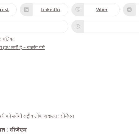
this
rest
LinkedIn
Viber
content
ens
Opens
Opens
in
in
a
a
w
new
new
ndow
window
window
क : मलिक
ाशा हाथ लगी है – बजरंग गर्ग
ालत : सीजेएम