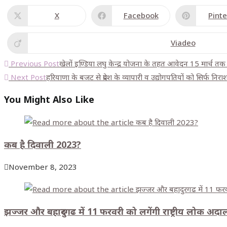
X
Facebook
Pinte
Opens
Opens
Op
in
in
in
a
a
a
new
new
ne
Viadeo
Opens
window
window
wi
in
a
Read
Previous Post
खेलों इण्डिया लघु केन्द्र योजना के तहत आवेदन 15 मार्च त
new
more
window
Next Post
हरियाणा के बजट से प्रदेश के व्यापारी व उद्योगपतियों को सिर्फ निर
articles
You Might Also Like
कब है दिवाली 2023?
November 8, 2023
झज्जर और बहादुरगढ में 11 फरवरी को लगेंगी राष्ट्रीय लोक अद