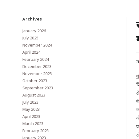
Archives
January 2026
July 2025
November 2024
April 2024
February 2024
म
December 2023
November 2023
व
October 2023
प
September 2023
र
August 2023
ब
July 2023
May 2023
ज
April 2023
क
March 2023
प
February 2023
स
January 2023