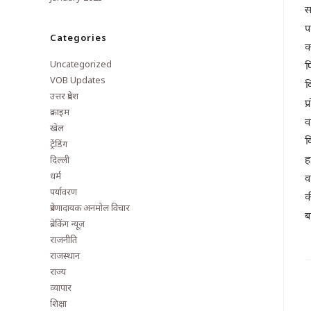
स
प
Categories
क
Uncategorized
फ
VOB Updates
क
उत्तर प्रदेश
प
क्राइम
व
खेल
क
ट्रेंडिंग
ह
दिल्ली
धर्म
व
पर्यावरण
क
प्रेरणादायक अनमोल विचार
ब
ब्रेकिंग न्यूज़
राजनीति
राजस्थान
राज्य
व्यापार
शिक्षा