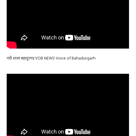
नंदी शाला बहादुरगढ़ VOB NEWS Voice of Bahadurgarh