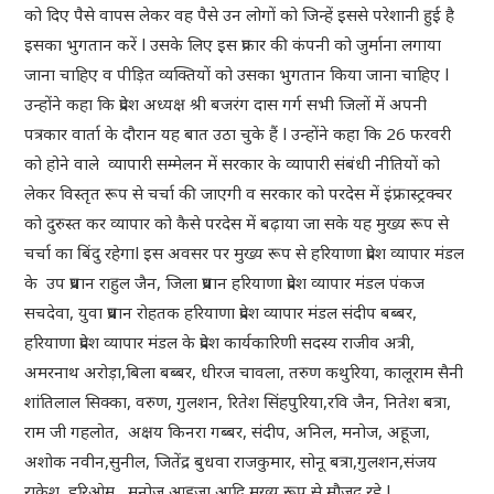
को दिए पैसे वापस लेकर वह पैसे उन लोगों को जिन्हें इससे परेशानी हुई है
इसका भुगतान करें l उसके लिए इस प्रकार की कंपनी को जुर्माना लगाया
जाना चाहिए व पीड़ित व्यक्तियों को उसका भुगतान किया जाना चाहिए l
उन्होंने कहा कि प्रदेश अध्यक्ष श्री बजरंग दास गर्ग सभी जिलों में अपनी
पत्रकार वार्ता के दौरान यह बात उठा चुके हैं l उन्होंने कहा कि 26 फरवरी
को होने वाले व्यापारी सम्मेलन में सरकार के व्यापारी संबंधी नीतियों को
लेकर विस्तृत रूप से चर्चा की जाएगी व सरकार को परदेस में इंफ्रास्ट्रक्चर
को दुरुस्त कर व्यापार को कैसे परदेस में बढ़ाया जा सके यह मुख्य रूप से
चर्चा का बिंदु रहेगाl इस अवसर पर मुख्य रूप से हरियाणा प्रदेश व्यापार मंडल
के उप प्रधान राहुल जैन, जिला प्रधान हरियाणा प्रदेश व्यापार मंडल पंकज
सचदेवा, युवा प्रधान रोहतक हरियाणा प्रदेश व्यापार मंडल संदीप बब्बर,
हरियाणा प्रदेश व्यापार मंडल के प्रदेश कार्यकारिणी सदस्य राजीव अत्री,
अमरनाथ अरोड़ा,बिला बब्बर, धीरज चावला, तरुण कथुरिया, कालूराम सैनी
शांतिलाल सिक्का, वरुण, गुलशन, रितेश सिंहपुरिया,रवि जैन, नितेश बत्रा,
राम जी गहलोत, अक्षय किनरा गब्बर, संदीप, अनिल, मनोज, अहूजा,
अशोक नवीन,सुनील, जितेंद्र बुधवा राजकुमार, सोनू बत्रा,गुलशन,संजय
राकेश, हरिओम , मनोज आहूजा आदि मुख्य रूप से मौजूद रहे l