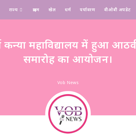
राज्य
क्राइम
खेल
धर्म
पर्यावरण
वीओबी अपडेट
Design & Manage By Digital Drolia
्य कन्या महाविद्यालय में हुआ आठव
समारोह का आयोजन।
Vob News