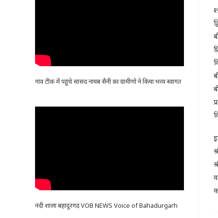
श
द
ब
प
क
ब
गांव टीक में पहुंचे सांसद नायब सैनी का ग्रामीणो ने किया भव्य स्वागत
ब
प
क
इ
श
श
व
क
नंदी शाला बहादुरगढ़ VOB NEWS Voice of Bahadurgarh