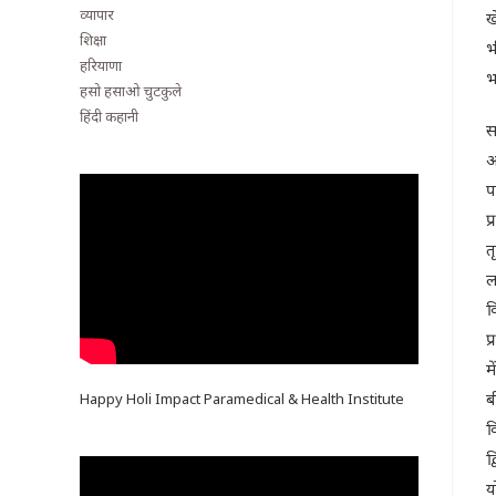
व्यापार
ख
शिक्षा
भ
हरियाणा
भ
हसो हसाओ चुटकुले
हिंदी कहानी
स
आ
प
प
त
ल
क
प
म
ब
Happy Holi Impact Paramedical & Health Institute
क
द
य