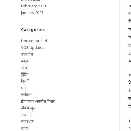
म
February 2023
January 2023
स
ड
क
Categories
क
Uncategorized
ल
VOB Updates
ल
उत्तर प्रदेश
भ
क्राइम
खेल
ट्रेंडिंग
क
दिल्ली
प
धर्म
अ
पर्यावरण
स
प्रेरणादायक अनमोल विचार
ह
ब्रेकिंग न्यूज़
राजनीति
इ
राजस्थान
क
राज्य