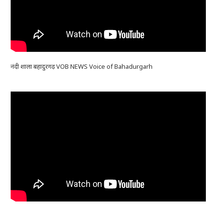
नंदी शाला बहादुरगढ़ VOB NEWS Voice of Bahadurgarh