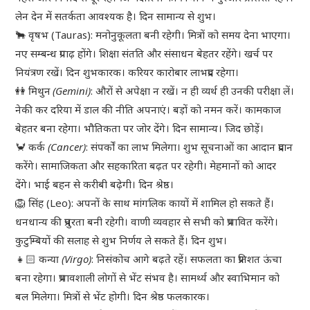
लेन देन में सतर्कता आवश्यक है। दिन सामान्य से शुभ।
🐂 वृषभ (Tauras): मनोनुकूलता बनी रहेगी। मित्रों को समय देना भाएगा।
नए सम्बन्ध प्रगाढ़ होंगे। शिक्षा संतति और संसाधन बेहतर रहेंगे। खर्च पर
नियंत्रण रखें। दिन शुभकारक। करियर कारोबार लाभप्रद रहेगा।
👭
मिथुन (Gemini)
: औरों से अपेक्षा न रखें। न ही व्यर्थ ही उनकी परीक्षा लें।
नेकी कर दरिया में डाल की नीति अपनाएं। बड़ों को नमन करें। कामकाज
बेहतर बना रहेगा। भौतिकता पर जोर देंगे। दिन सामान्य। जिद छोड़ें।
🦀
कर्क (Cancer)
: संपर्कों का लाभ मिलेगा। शुभ सूचनाओं का आदान प्रदान
करेंगे। सामाजिकता और सहकारिता बढ़त पर रहेगी। मेहमानों को आदर
देंगे। भाई बहन से करीबी बढ़ेगी। दिन श्रेष्ठ।
🦁 सिंह (Leo): अपनों के साथ मांगलिक कायों में शामिल हो सकते हैं।
धनधान्य की प्रचुरता बनी रहेगी। वाणी व्यवहार से सभी को प्रभावित करेंगे।
कुटुम्बियों की सलाह से शुभ निर्णय ले सकते हैं। दिन शुभ।
👧🏻
कन्या (Virgo)
: निसंकोच आगे बढ़ते रहें। सफलता का प्रतिशत ऊंचा
बना रहेगा। प्रभावशाली लोगों से भेंट संभव है। सामर्थ्य और स्वाभिमान को
बल मिलेगा। मित्रों से भेंट होगी। दिन श्रेष्ठ फलकारक।