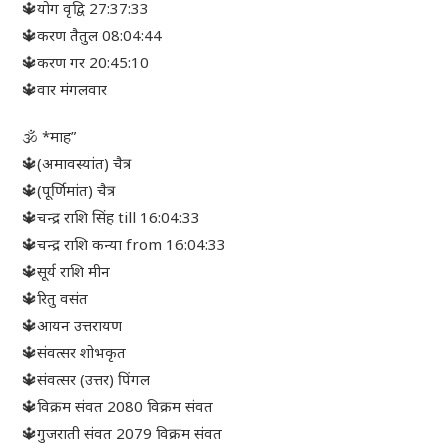
🔱योग वृद्वि 27:37:33
🔱करण तैतुल 08:04:44
🔱करण गर 20:45:10
🔱वार मंगलवार
🕉 *माह”
🔱(अमावस्यांत) चैत्र
🔱(पूर्णिमांत) चैत्र
🔱चन्द्र राशि सिंह till 16:04:33
🔱चन्द्र राशि कन्या from 16:04:33
🔱सूर्य राशि मीन
🔱रितु वसंत
🔱आयन उत्तरायण
🔱संवत्सर शोभकृत
🔱संवत्सर (उत्तर) पिंगल
🔱विक्रम संवत 2080 विक्रम संवत
🔱गुजराती संवत 2079 विक्रम संवत