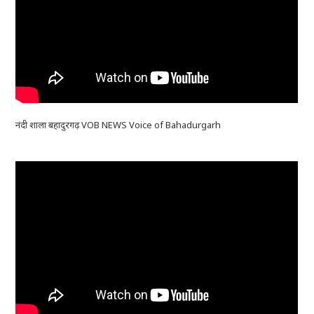
नंदी शाला बहादुरगढ़ VOB NEWS Voice of Bahadurgarh