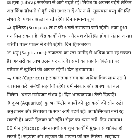
⚖ तुला (Libra): सतर्कता से आगे बढ़ते रहें। निवेश के अवसर बढ़ेंगे लेकिन
अतार्किक प्रलोभनों से दूरी रखें। उधार न दें और न लें। मूल्यवान वस्तु की प्राप्ति
संभव है। पेशेवर अच्छा करते रहेंगे। दिन सामान्य शुभ।
🦂 वृश्चिक (Scorpio): लाभ की अच्छी संभावना बनी रहेगी। रुका हुआ
धन मिल सकता है। श्रेष्ठ कार्यों से धन और यश दोनों प्राप्त होगा। संतान अच्छा
करेगी। पठन पाठन में रूचि रहेगी। दिन हितकारक।
🏹 धनु (Sagittarius): सफलता का स्तर उम्मीद से अधिक बना रह सकता
है। अवसरों का लाभ उठाने पर जोर दें। सभी का सहयोग मिलेगा। घर
परिवार में खुशियों की आवक रहेगी। दिन शुभकारक।
🐊 मकर (Capricorn): सकारात्मक समय का अधिकाधिक लाभ उठाने
का प्रयास करें। संबंधी सहयोगी रहेंगे। धर्म संस्कार और आस्था को बल
मिलेगा। भ्रमण मनोरंजन संभव है। दिन भाग्यकारक। तेजी दिखाएँ।
⚱ कुंभ (Aquarius): कुम्भ- रूटीन कार्यों को पूरा करने की सोच रखे।
अनुशासन और निरंतरता के साथ आगे बढ़ते रहें। आकस्मिकता बनी रह
सकती है। अपने हितकर बने रहेंगे। सेहत का ध्यान रखें। दिन सामान्य।
🧜‍♀ मीन (Pisces): जीवनसाथी संग शुभ कार्यों में प्रमुखता से शामिल हो
सकते हैं। सहयोग और सहकार की भावना को बल मिलेगा। साझीदार