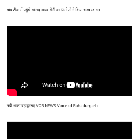
गांव टीक में पहुंचे सांसद नायब सैनी का ग्रामीणो ने किया भव्य स्वागत
नंदी शाला बहादुरगढ़ VOB NEWS Voice of Bahadurgarh