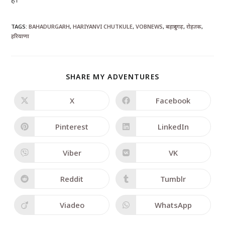
TAGS
:
BAHADURGARH
,
HARIYANVI CHUTKULE
,
VOBNEWS
,
बहादुरगढ़
,
रोहतक
,
हरियाणा
SHARE MY ADVENTURES
X
Facebook
Pinterest
LinkedIn
Viber
VK
Reddit
Tumblr
Viadeo
WhatsApp