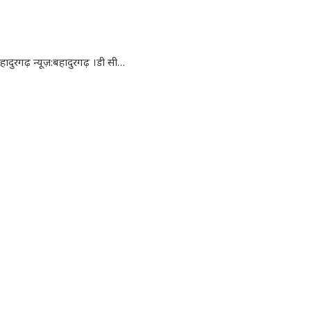
हादुरगढ़ न्यूज़:बहादुरगढ़ ।डी सी…