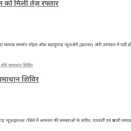
न को मिली तेज़ रफ्तार
यापक समर्थन वॉइस ऑफ़ बहादुरगढ़ न्यूज़:बेरी (झज्जर) ।बेरी उपमंडल में एग्री स
समाधान शिविर
ज़:झज्जर ।जिले में आमजन की समस्याओं के त्वरित, पारदर्शी एवं प्रभावी समाधान 