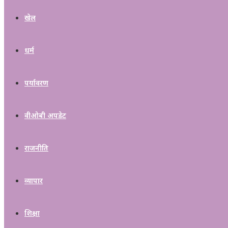
खेल
धर्म
पर्यावरण
वीओबी अपडेट
राजनीति
व्यापार
शिक्षा