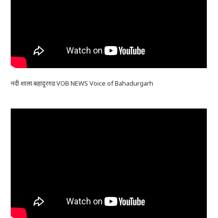
नंदी शाला बहादुरगढ़ VOB NEWS Voice of Bahadurgarh