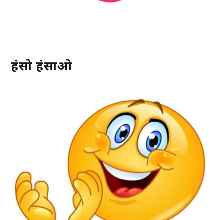
हंसो हंसाओ