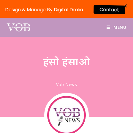
X
Contact
Design & Manage By Digital Drolia
MENU
हंसो हंसाओ
Vob News