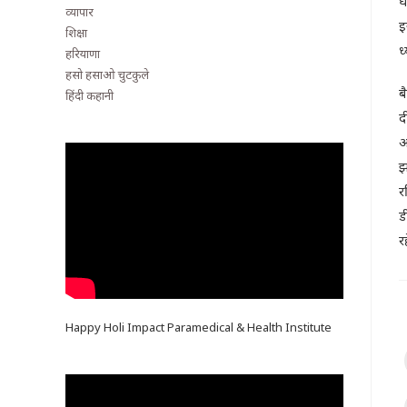
घ
व्यापार
इ
शिक्षा
ध
हरियाणा
हसो हसाओ चुटकुले
ब
हिंदी कहानी
द
आ
झ
र
ड
र
Happy Holi Impact Paramedical & Health Institute