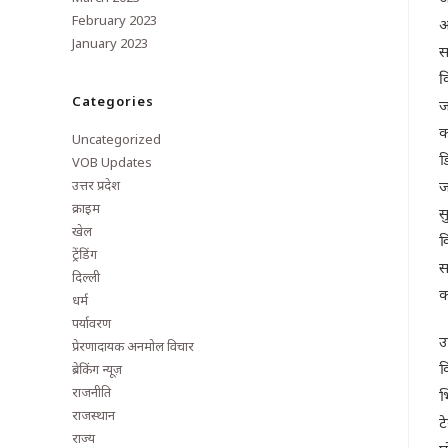
February 2023
आ
January 2023
स
व
Categories
ज
क
Uncategorized
ड
VOB Updates
उत्तर प्रदेश
ज
क्राइम
स
खेल
व
ट्रेंडिंग
स
दिल्ली
क
धर्म
पर्यावरण
उ
प्रेरणादायक अनमोल विचार
क
ब्रेकिंग न्यूज़
राजनीति
भ
राजस्थान
ट
राज्य