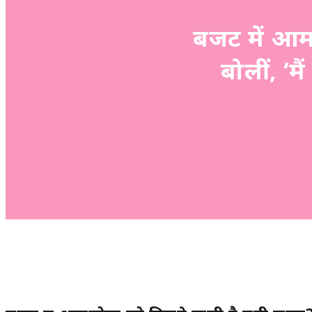
बजट में आमलो
बोलीं, ‘मै