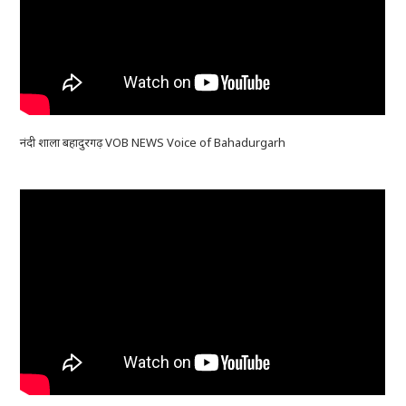
नंदी शाला बहादुरगढ़ VOB NEWS Voice of Bahadurgarh