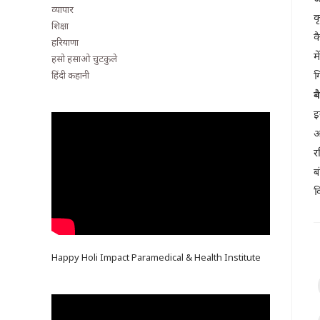
व्यापार
क
शिक्षा
क
हरियाणा
म
हसो हसाओ चुटकुले
ग
हिंदी कहानी
ब
इ
अ
र
ब
व
Happy Holi Impact Paramedical & Health Institute