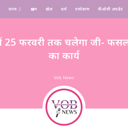
राज्य
क्राइम
खेल
धर्म
पर्यावरण
वीओबी अपडेट
Design & Manage By Digital Drolia
ें 25 फरवरी तक चलेगा जी- फसल
का कार्य
Vob News