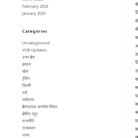
क
February 2023
ज
January 2023
व
क
Categories
क
Uncategorized
आ
VOB Updates
उ
उत्तर प्रदेश
ज
क्राइम
उ
खेल
ट्रेंडिंग
क
दिल्ली
स
धर्म
प
पर्यावरण
स
प्रेरणादायक अनमोल विचार
र
ब्रेकिंग न्यूज़
प
राजनीति
राजस्थान
क
राज्य
ज