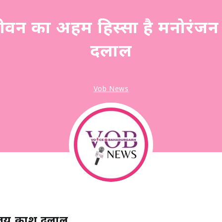
जीवन का अहम हिस्सा है मनोरंजन 
दलाल
Vob News
जय प्रकाश दलाल