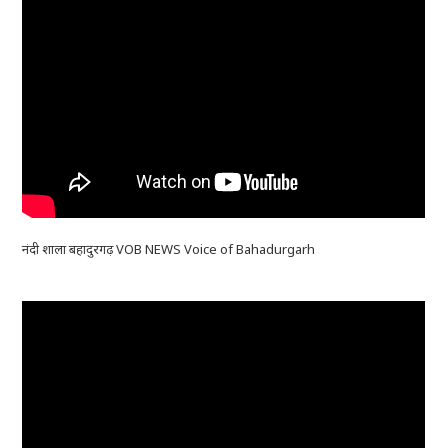
नंदी शाला बहादुरगढ़ VOB NEWS Voice of Bahadurgarh