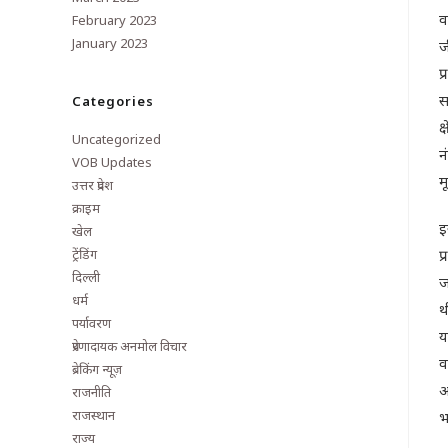
व
February 2023
January 2023
ज
प
स
Categories
क
Uncategorized
न
VOB Updates
म
उत्तर प्रदेश
क्राइम
इ
खेल
ट्रेंडिंग
प
दिल्ली
ज
धर्म
थ
पर्यावरण
य
प्रेरणादायक अनमोल विचार
व
ब्रेकिंग न्यूज़
अ
राजनीति
राजस्थान
भ
राज्य