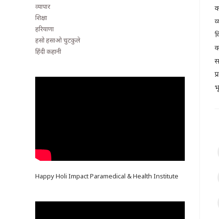
व्यापार
क
शिक्षा
व
हरियाणा
व
हसो हसाओ चुटकुले
क
हिंदी कहानी
स
प
भ
Happy Holi Impact Paramedical & Health Institute