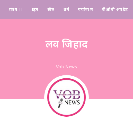
राज्य
क्राइम
खेल
धर्म
पर्यावरण
वीओबी अपडेट
Design & Manage By Digital Drolia
लव जिहाद
Vob News