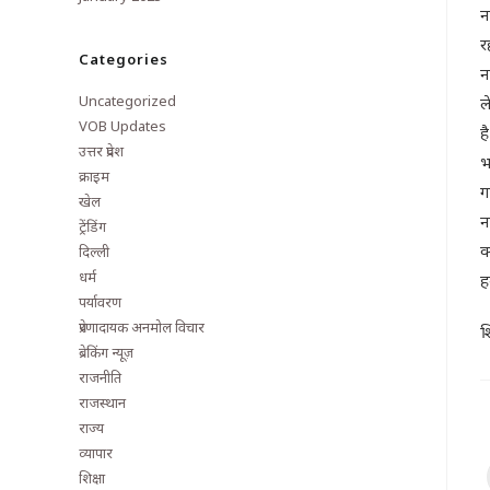
न
र
Categories
न
Uncategorized
ल
VOB Updates
ह
उत्तर प्रदेश
भ
क्राइम
ग
खेल
न
ट्रेंडिंग
क
दिल्ली
धर्म
ह
पर्यावरण
प्रेरणादायक अनमोल विचार
श
ब्रेकिंग न्यूज़
राजनीति
राजस्थान
राज्य
व्यापार
शिक्षा