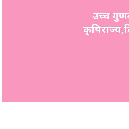
उच्च गुण
कृषिराज्य,क