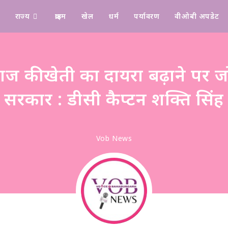
राज्य
क्राइम
खेल
धर्म
पर्यावरण
वीओबी अपडेट
Design & Manage By Digital Drolia
ाज की खेती का दायरा बढ़ाने पर जो
सरकार : डीसी कैप्टन शक्ति सिंह
Vob News