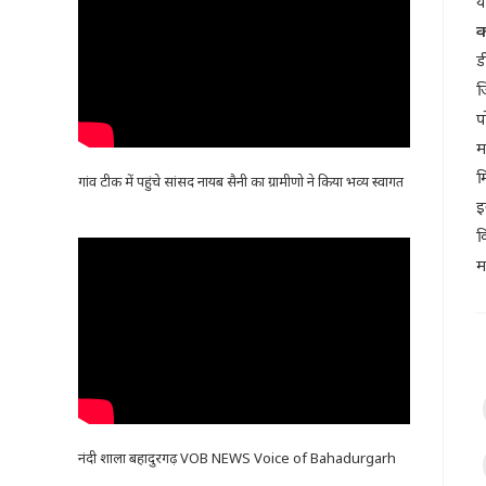
य
क
ड
ज
प
म
म
गांव टीक में पहुंचे सांसद नायब सैनी का ग्रामीणो ने किया भव्य स्वागत
इ
क
म
नंदी शाला बहादुरगढ़ VOB NEWS Voice of Bahadurgarh