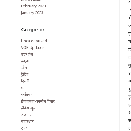
व
February 2023
क
January 2023
क
ज
Categories
इ
Uncategorized
म
VOB Updates
ह
उत्तर प्रदेश
ह
क्राइम
क
खेल
ड
ट्रेंडिंग
म
दिल्ली
धर्म
क
पर्यावरण
ह
प्रेरणादायक अनमोल विचार
ह
ब्रेकिंग न्यूज़
अ
राजनीति
स
राजस्थान
ज
राज्य