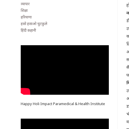
व्यापार
ह
शिक्षा
क
हरियाणा
ड
हसो हसाओ चुटकुले
उ
हिंदी कहानी
क
ल
आ
स
स
फ
म
उ
औ
Happy Holi Impact Paramedical & Health Institute
ड
भ
व