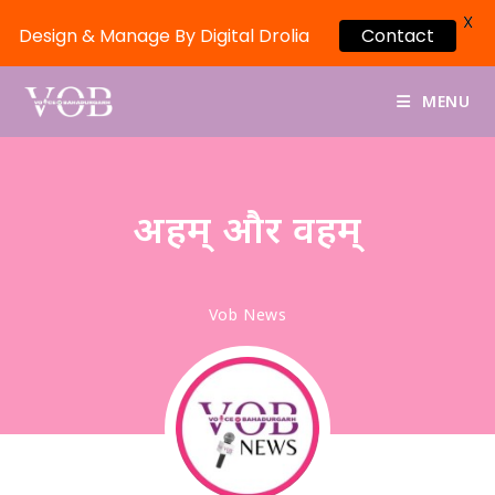
X
Contact
Design & Manage By Digital Drolia
MENU
अहम् और वहम्
Vob News