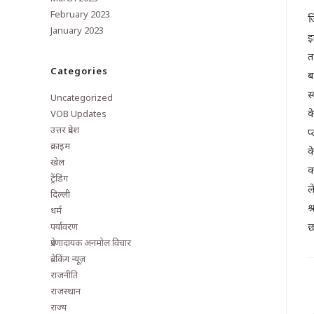
February 2023
ज
January 2023
इ
त
Categories
ब
स
Uncategorized
क
VOB Updates
उत्तर प्रदेश
प
क्राइम
क
खेल
क
ट्रेंडिंग
ल
दिल्ली
श
धर्म
छ
पर्यावरण
प्रेरणादायक अनमोल विचार
ब्रेकिंग न्यूज़
राजनीति
राजस्थान
राज्य