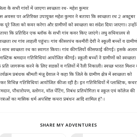
िला केे सभी गांवों में जाएगा स्वच्छता रथ- महेश कुमार
स अवसर पर अतिरिक्त उपायुक्त महेश कुमार ने बताया कि स्वच्छता रथ 2 अक्टूबर
क पूरे जिला को कवर करेगा और ग्रामीणों को स्वच्छता का संदेश दिया जाएगा। उन्होंन
ताया कि प्रतिदिन एक ब्लॉक के सभी गांव कवर किए जाएंगे। लघु सचिवालय से
्वच्छता रथ गांव लाहली पहुंचा। गांव की सरपंच कश्मीरी देवी ने स्कूली बच्चों व ग्रामीणो
े साथ स्वच्छता रथ का स्वागत किया। गांव की गलियों की सफाई की गई। इसके अला
्लास्टिक श्रमदान गतिविधियां आयोजित की गई। स्कूली बच्चों ने ग्रामीणों को स्वच्छता
े प्रति जागरूक करने के लिए सडक़ों व गलियों में रैली निकाली। स्वच्छ भारत मिशन 
ार्यक्रम प्रबंधक श्रीमती मंजू ग्रेवाल ने कहा कि जिले के ग्रामीण क्षेत्र में स्वच्छता को
ेकर विभिन्न गतिविधियां आयोजित की जा रही है। इन गतिविधियों में प्लास्टिक, कचर
्रमदान, पौधारोपण, स्लोगन, वॉल पेंटिंग, निबंध प्रतियोगिता व स्कूल एवं कॉलेज की
ात्राओं का मासिक धर्म अपशिष्ट कचरा प्रबंधन आदि शामिल हंै।
SHARE MY ADVENTURES