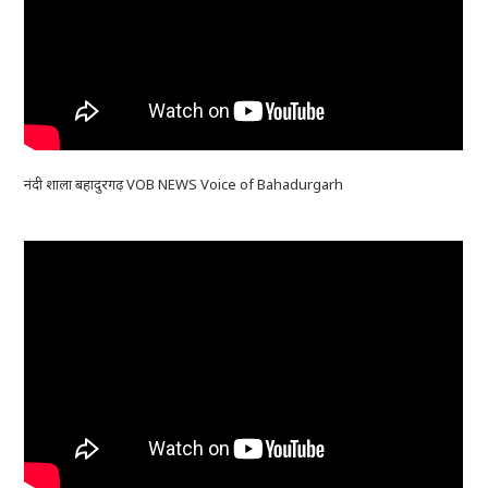
नंदी शाला बहादुरगढ़ VOB NEWS Voice of Bahadurgarh