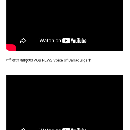
नंदी शाला बहादुरगढ़ VOB NEWS Voice of Bahadurgarh