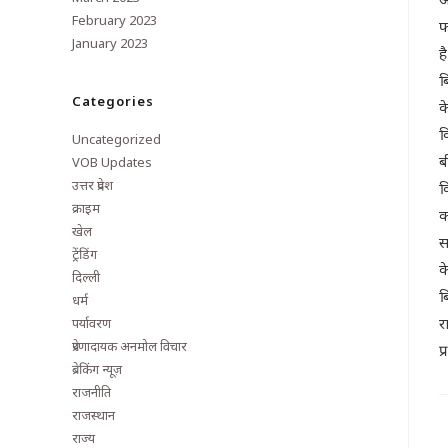
February 2023
फ
January 2023
ह
ब
Categories
क
क
Uncategorized
ब
VOB Updates
उत्तर प्रदेश
क
क्राइम
क
खेल
स
ट्रेंडिंग
क
दिल्ली
ब
धर्म
र
पर्यावरण
प्रेरणादायक अनमोल विचार
प
ब्रेकिंग न्यूज़
राजनीति
राजस्थान
राज्य