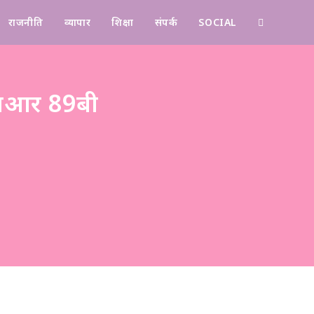
राजनीति
व्यापार
शिक्षा
संपर्क
SOCIAL
Contact
 एचआर 89बी