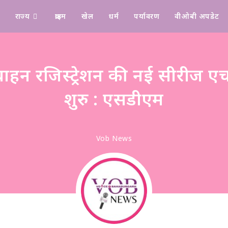
राज्य
क्राइम
खेल
धर्म
पर्यावरण
वीओबी अपडेट
Design & Manage By Digital Drolia
 वाहन रजिस्ट्रेशन की नई सीरीज
शुरु : एसडीएम
Vob News