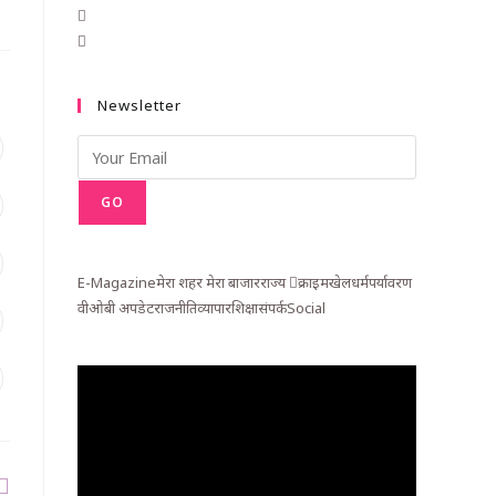
Newsletter
GO
E-Magazine
मेरा शहर मेरा बाजार
राज्य
क्राइम
खेल
धर्म
पर्यावरण
वीओबी अपडेट
राजनीति
व्यापार
शिक्षा
संपर्क
Social