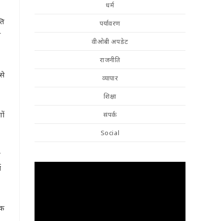
धर्म
ति
पर्यावरण
े
वीओबी अपडेट
राजनीति
से
व्यापार
शिक्षा
ों
संपर्क
Social
ो
ा
ूक