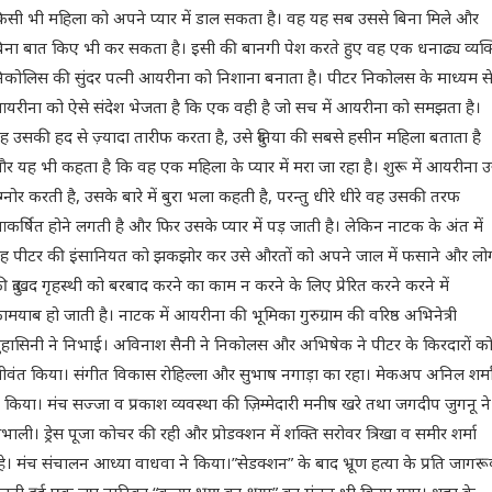
िसी भी महिला को अपने प्यार में डाल सकता है। वह यह सब उससे बिना मिले और
िना बात किए भी कर सकता है। इसी की बानगी पेश करते हुए वह एक धनाढ्य व्यक्
िकोलिस की सुंदर पत्नी आयरीना को निशाना बनाता है। पीटर निकोलस के माध्यम स
यरीना को ऐसे संदेश भेजता है कि एक वही है जो सच में आयरीना को समझता है।
ह उसकी हद से ज़्यादा तारीफ करता है, उसे दुनिया की सबसे हसीन महिला बताता है
र यह भी कहता है कि वह एक महिला के प्यार में मरा जा रहा है। शुरू में आयरीना उ
ग्नोर करती है, उसके बारे में बुरा भला कहती है, परन्तु धीरे धीरे वह उसकी तरफ
कर्षित होने लगती है और फिर उसके प्यार में पड़ जाती है। लेकिन नाटक के अंत में
ह पीटर की इंसानियत को झकझोर कर उसे औरतों को अपने जाल में फसाने और लोग
ी दुःखद गृहस्थी को बरबाद करने का काम न करने के लिए प्रेरित करने करने में
ामयाब हो जाती है। नाटक में आयरीना की भूमिका गुरुग्राम की वरिष्ठ अभिनेत्री
ुहासिनी ने निभाई। अविनाश सैनी ने निकोलस और अभिषेक ने पीटर के किरदारों क
ीवंत किया। संगीत विकास रोहिल्ला और सुभाष नगाड़ा का रहा। मेकअप अनिल शर्म
े किया। मंच सज्जा व प्रकाश व्यवस्था की ज़िम्मेदारी मनीष खरे तथा जगदीप जुगनू ने
ंभाली। ड्रेस पूजा कोचर की रही और प्रोडक्शन में शक्ति सरोवर त्रिखा व समीर शर्मा
हे। मंच संचालन आध्या वाधवा ने किया।”सेडक्शन” के बाद भ्रूण हत्या के प्रति जागर