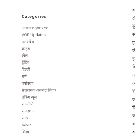
व
Categories
र
द
Uncategorized
स
VOB Updates
उत्तर प्रदेश
इ
क्राइम
क
खेल
इ
ट्रेंडिंग
व
दिल्ली
अ
धर्म
अ
पर्यावरण
प्रेरणादायक अनमोल विचार
व
ब्रेकिंग न्यूज़
ज
राजनीति
क
राजस्थान
क
राज्य
क
व्यापार
क
शिक्षा