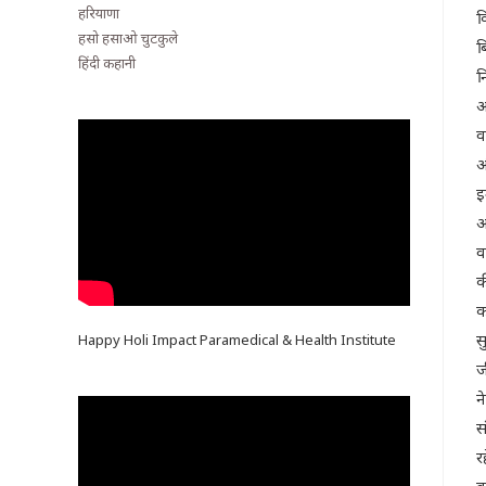
हरियाणा
क
हसो हसाओ चुटकुले
ब
हिंदी कहानी
न
आ
व
औ
इ
आ
व
क
क
स
Happy Holi Impact Paramedical & Health Institute
ज
न
स
र