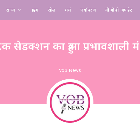
राज्य
क्राइम
खेल
धर्म
पर्यावरण
वीओबी अपडेट
Design & Manage By Digital Drolia
टक सेडक्शन का हुआ प्रभावशाली म
Vob News