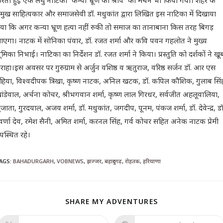
रती हुई एक लघु नाटिका “कन्या भ्रूण का श्राप” का मंचन भी किया गया। शहर के
्रमुख साहित्यकार और समाजसेवी डॉ. मधुकांत द्वारा लिखित इस नाटिका में दिखाया
या कि अगर कन्या भ्रूण हत्या नहीं रुकी तो समाज का तानाबाना किस तरह बिगड़
ाएगा। नाटक में सोनिका पंवार, डॉ. रजत शर्मा और कवि पवन गहलोत ने मुख्य
ूमिका निभाई। नाटिका का निर्देशन डॉ. रजत शर्मा ने किया। प्रस्तुति को दर्शकों ने खू
राहा।इस अवसर पर गुरुग्राम से अर्जुन वशिष्ठ व ऋतुराज, वरिष्ठ सर्जन डॉ. आर एस
हिया, विश्वदीपक त्रिखा, कृष्ण नाटक, अनिल खटक, डॉ. कपिल कौशिक, गुलाब सिं
ांडेवाल, अर्चना कोचर, श्रीभगवान शर्मा, कृष्ण लाल गिरधर, सर्वजीत अहलूवालिया,
ुजाता, गुरदयाल, अजय शर्मा, डॉ. मधुकांत, जगदीप, पूनम, पंकज शर्मा, डॉ. देवेन्द्र, डॉ
्वर्णा देव, रमेश सैनी, अमित शर्मा, करनल सिंह, गर्व कोचर सहित अनेक नाटक प्रेमी
पस्थित रहे।
AGS
:
BAHADURGARH
,
VOBNEWS
,
झज्जर
,
बहादुरगढ़
,
रोहतक
,
हरियाणा
SHARE MY ADVENTURES