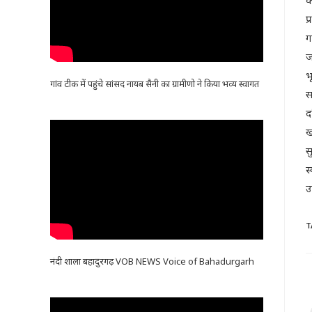
क
प
ग
ज
भ
गांव टीक में पहुंचे सांसद नायब सैनी का ग्रामीणो ने किया भव्य स्वागत
स
द
ख
स
स
उ
T
नंदी शाला बहादुरगढ़ VOB NEWS Voice of Bahadurgarh