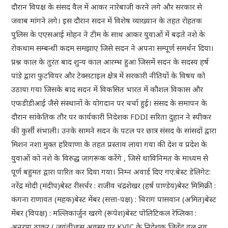
दौरान विपक्ष के संसद वैल में आकर नारेबाजी करने लगे और सरकार से
जवाब मांगने लगे। इस दौरान सदन में विशेष व्याख्यान के तहत रोहतक
पुलिस के एएसआई मोहन ने टीम के साथ आकर युवाओं में बढ़ते नशे के
रोकथाम सम्बन्धी कदम समझाए जिसे सदन ने अपना सम्पूर्ण समर्थन दिया।
प्रश्न काल के तुरंत बाद शुन्य काल आरम्भ हुआ जिसमें सदन के सदस्य हर्ष
पांडे द्वारा फुटवियर और टेक्सटाइल क्षेत्र में सरकारी नीतियों के विषय को
उठाया गया जिसके बाद सदन में विकसित भारत में कौशल विकास और
एफडीडीआई जैसे संस्थानों के योगदान पर चर्चा हुई। संसद के समापन के
दौरान सांकेतिक तौर पर कार्यकारी निदेशक FDDI सरिता दुहान ने स्पीकर
की कुर्सी संभाली। उनके सामने सदन के पटल पर छात्र संसद के सांसदों द्वारा
मिशन नशा मुक्त हरियाणा के तहत प्रस्ताव लाया गया की देश व प्रदेश के
युवाओं को नशे के विरुद्ध जागरूक करेंगे , जिसे धाविनिमत के माध्यम से
पूर्ण बहुमत द्वारा पारित कर दिया गया। निम्न अवार्ड दिए गए:बेस्ट डेलिगेट:
नरेंद्र मोदी (मंदीप)बेस्ट रीसर्चर : राजीव चंद्रशेखर (हर्ष पाण्डेय)बेस्ट मिमिक्री :
कंगना राणावत (महक)बेस्ट मेंबर (सत्ता-पक्ष) : चिराग पासवान (अमित)बेस्ट
मेंबर (विपक्ष) : मल्लिकार्जुन खरगे (रूपेश)बेस्ट पोलिटिकल रेप्लिका :
अनुराग ठाकुर ( जयंती)इस अवसर पर KVIC के निदेशक जितेंद्र ढुल,नव